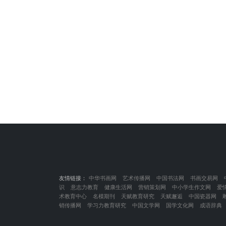
友情链接：
中华书画网
艺术传播网
中国书法网
书画交易网
识
意志力教育
健康生活网
营销策划网
中小学生作文网
爱
术教育中心
名模期刊
天赋教育研究
天赋邂逅
中国瓷器网
销传播网
学习力教育研究
中国文学网
国学文化网
成语辞典