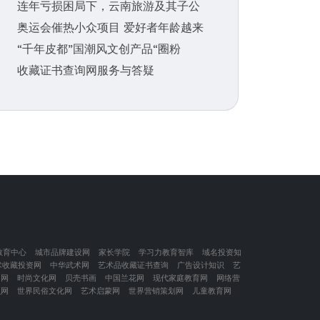
连年亏损困局下，云南旅游及其子公
奥运会催热小众项目 爱好者年龄越来
“千年皮都”国潮风文创产品“圈粉
收藏证书查询网服务与答疑
教育中心
城市品牌建设网
家长学院
学习力教育智库
域名投资知
术收藏投资网
中华武术网
艺术品收藏证书查询
广告设计知识
艺
闲网
时尚文化网
贝壳书画
中国兰花网
现代家庭教育网
网络营
识网
世界民俗文化网
艺术启蒙网
世界营销策划网
儿童教育网