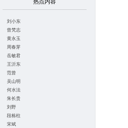
热点内容
刘小东
曾梵志
黄永玉
周春芽
岳敏君
王沂东
范曾
吴山明
何水法
朱长贵
刘野
段栋柱
宋斌