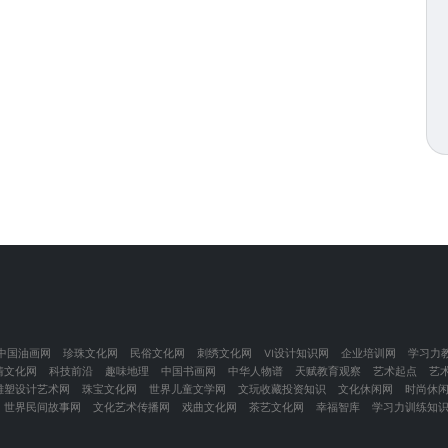
中国油画网
珍珠文化网
民俗文化网
刺绣文化网
VI设计知识网
企业培训网
学习力
情文化网
科技前沿
趣味地理
中国书画网
中华人物谱
天赋教育观察
艺术起点
艺
雕塑设计艺术网
珠宝文化网
世界儿童文学网
文玩收藏投资知识
文化休闲网
时尚休
世界民间故事网
文化艺术传播网
戏曲文化网
茶艺文化网
幸福智库
学习力训练知