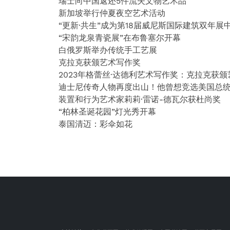
瑞士向中国返还5件流失文物艺术品
新加坡举行仲夏夜空艺术活动
“更新·共生”成为第18届威尼斯国际建筑双年展
“宋韵龙泉青瓷展”在布鲁塞尔开幕
白俄罗斯举办传统手工艺展
克拉克获颁艺术写作奖
2023年格蕾丝·达德利艺术写作奖：克拉克获
迪士尼传奇人物再度出山！他曾想竞选美国总
装置和行为艺术家莉莉·雷诺-德瓦尔获杜尚奖
“柏林圣诞花园”灯光秀开幕
泰国清迈：彩伞如花