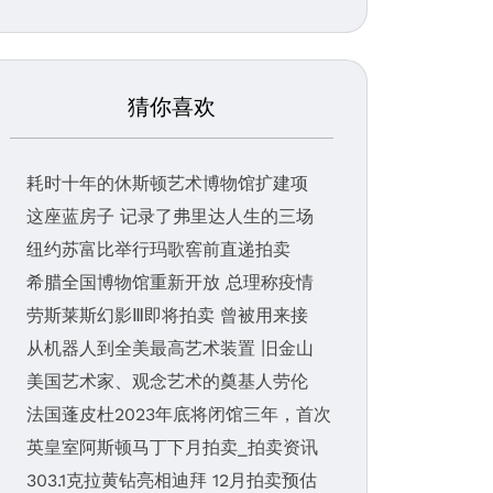
猜你喜欢
耗时十年的休斯顿艺术博物馆扩建项
这座蓝房子 记录了弗里达人生的三场
纽约苏富比举行玛歌窖前直递拍卖
希腊全国博物馆重新开放 总理称疫情
劳斯莱斯幻影Ⅲ即将拍卖 曾被用来接
从机器人到全美最高艺术装置 旧金山
美国艺术家、观念艺术的奠基人劳伦
法国蓬皮杜2023年底将闭馆三年，首次
英皇室阿斯顿马丁下月拍卖_拍卖资讯
303.1克拉黄钻亮相迪拜 12月拍卖预估