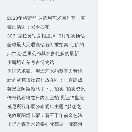
2023年格蕾丝·达德利艺术写作奖：克
泰国清迈：彩伞如花
303.1克拉黄钻亮相迪拜 12月拍卖预估
全球最大无瑕疵钻石将被拍卖 估价约
弗兰克·盖里公布其在多伦多的最新
伊斯坦布尔考古博物馆
美国艺术家、观念艺术的奠基人劳伦
新的蒙克博物馆开放在即：垂直建成
英皇室阿斯顿马丁下月拍卖_拍卖资讯
传奇钻石将在日内瓦上拍 见证19世纪
威尼斯双年展公布明年主题 “梦想之
伦敦展图坦卡蒙：看三千年前金色法
上野之森美术馆举办梵高展：梵高何