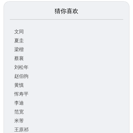
猜你喜欢
文同
夏圭
梁楷
蔡襄
刘松年
赵伯驹
黄慎
恽寿平
李迪
范宽
米芾
王原祁