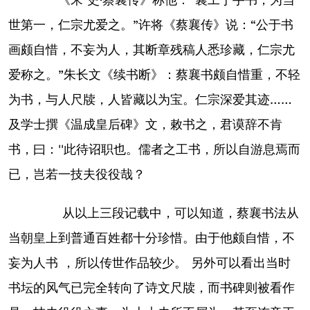
世第一，仁宗尤爱之。”许将《蔡襄传》说：“公于书
画颇自惜，不妄为人，其断章残稿人悉珍藏，仁宗尤
爱称之。”朱长文《续书断》：蔡襄书颇自惜重，不轻
为书，与人尺牍，人皆藏以为宝。仁宗深爱其迹……
及学士撰《温成皇后碑》文，敕书之，君谟辞不肯
书，曰：''此待诏职也。儒者之工书，所以自游息焉而
已，岂若一技夫役役哉？
从以上三段记载中，可以知道，蔡襄书法从
当朝皇上到普通百姓都十分珍惜。由于他颇自惜，不
妄为人书 ，所以传世作品较少。 另外可以看出当时
书坛的风气已完全转向了诗文尺牍，而书碑则被看作