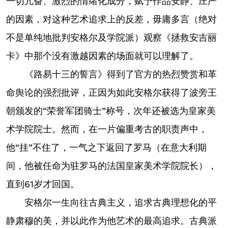
一切亢奋、激烈的情绪化成分，赋予作品安静、庄严
的因素，对这种艺术追求上的反差，毋庸多言（绝对
不是单纯地批判安格尔及学院派）观察《拯救安吉丽
卡》中那个没有激越因素的场面就可以理解了。
《路易十三的誓言》得到了官方的热烈赞赏和革
命舆论的强烈批评，正因为如此安格尔获得了波旁王
朝颁发的“荣誉军团骑士”称号，次年还被选为皇家美
术学院院士。然而，在一片偏重考古的职责声中，
他“挂”不住了，一气之下返回了罗马（在意大利期
间，他被任命为驻罗马的法国皇家美术学院院长），
直到61岁才回国。
安格尔一生向往古典主义，追求古典理想化的平
静肃穆的美，并以此作为他艺术的最高追求。古典派