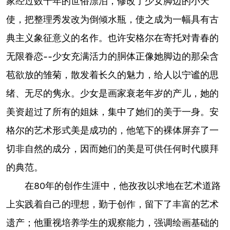
家经过数十年的世俗漂泊，修改了少女脚边的小天
使，把整理秀发改为倒倾水瓶，使之成为一幅具有古
典主义象征意义的名作。也许安格尔在寄托对青春的
无限眷恋--少女充满活力的胴体正像她脚边的那朵含
苞欲放的雏菊，散发着长久的魅力，给人以宁谧的思
绪、无尽的隽永。少女是画家衰老年岁的产儿，她的
美资超过了所有的姐妹，集中了她们的美于一身。安
格尔的艺术形式美是成功的，他笔下的裸体屏弃了一
切非自然的成分，因而她们的美是可供任何时代膜拜
的典范。
在80年的创作生涯中，他孜孜以求地在艺术道路
上实践着自己的理想，勤于创作，留下了丰富的艺术
遗产；他重视培养学生的观察能力，强调绘画基础的