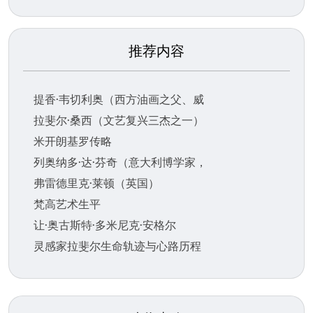
推荐内容
提香·韦切利奥（西方油画之父、威
拉斐尔·桑西（文艺复兴三杰之一）
米开朗基罗传略
列奥纳多·达·芬奇（意大利博学家，
弗雷德里克·莱顿（英国）
梵高艺术生平
让·奥古斯特·多米尼克·安格尔
灵感家拉斐尔生命轨迹与心路历程