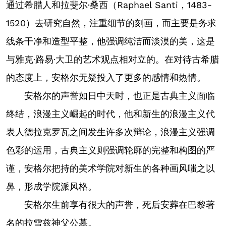
通过希腊人和拉斐尔·桑西（Raphael Santi，1483-
1520）去研究自然，注重细节的刻画，而主要是务求
线条干净和造型平整，他强调纯洁而淡漠的美，这是
与雅克·路易·大卫的艺术观点相对立的。在对待古希腊
的态度上，安格尔无疑投入了更多的感情和热情。
安格尔的声誉如日中天时，也正是古典主义面临
终结，浪漫主义崛起的时代，他和新生的浪漫主义代
表人德拉克罗瓦之间发生许多次辩论，浪漫主义强调
色彩的运用，古典主义则强调轮廓的完整和构图的严
谨，安格尔把持的美术学院对新生的各种画风嗤之以
鼻，形成学院派风格。
安格尔生前享有很大的声誉，死后安葬在巴黎著
名的拉雪兹神父公墓。