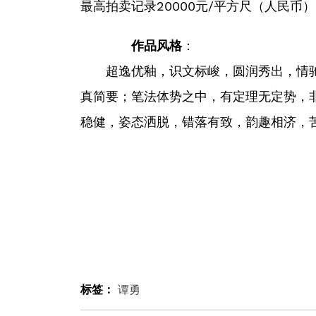
最高拍卖记录20000元/平方尺（人民币）
作品风格
：
超逸优釉，识文标峻，圆润秀出，情驰
真简要；笔法体势之中，有定理无定势，
稳健，姿态洒脱，错落有致，韵趣相济，
标签：
谭勇