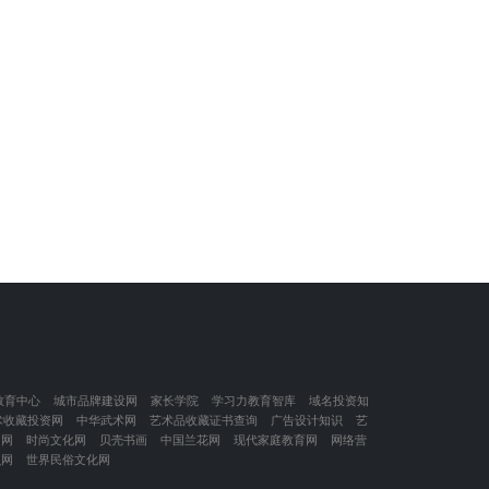
教育中心
城市品牌建设网
家长学院
学习力教育智库
域名投资知
术收藏投资网
中华武术网
艺术品收藏证书查询
广告设计知识
艺
闲网
时尚文化网
贝壳书画
中国兰花网
现代家庭教育网
网络营
识网
世界民俗文化网