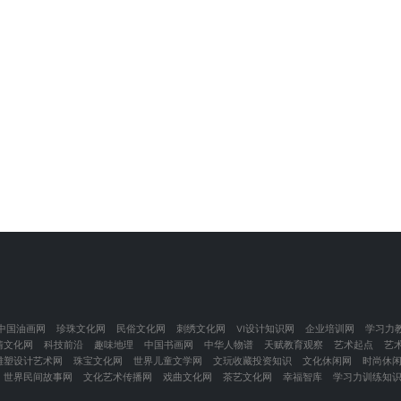
中国油画网
珍珠文化网
民俗文化网
刺绣文化网
VI设计知识网
企业培训网
学习力
情文化网
科技前沿
趣味地理
中国书画网
中华人物谱
天赋教育观察
艺术起点
艺
雕塑设计艺术网
珠宝文化网
世界儿童文学网
文玩收藏投资知识
文化休闲网
时尚休
世界民间故事网
文化艺术传播网
戏曲文化网
茶艺文化网
幸福智库
学习力训练知