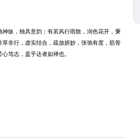
神纵，独具意韵；有若风行雨散，润色花开，秉
非草非行，虚实结合，疏放妍妙，张弛有度，筋骨
苦心笃志，盖乎达者如禅也。