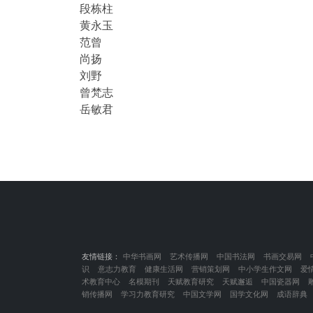
段栋柱
黄永玉
范曾
尚扬
刘野
曾梵志
岳敏君
友情链接：
中华书画网
艺术传播网
中国书法网
书画交易网
识
意志力教育
健康生活网
营销策划网
中小学生作文网
爱
术教育中心
名模期刊
天赋教育研究
天赋邂逅
中国瓷器网
销传播网
学习力教育研究
中国文学网
国学文化网
成语辞典