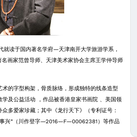
就读于国内著名学府—天津南开大学旅游学系，
著名画家范曾导师、天津美术家协会主席王学仲导师
术的字型构架，骨质脉络，形成独特的线条造型
学及公益活动 ，作品被香港皇家书画院 、美国领
外众多爱家珍藏；其中《龙行天下》（专利证号：
和万事兴”（川作登字—2016—F—00062381）等作品