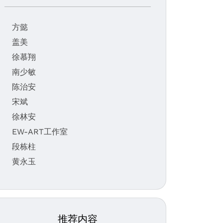
方懿
盖美
徐慕翔
南少敏
陈治安
宋斌
徐林安
EW-ART工作室
段栋柱
黄永玉
推荐内容