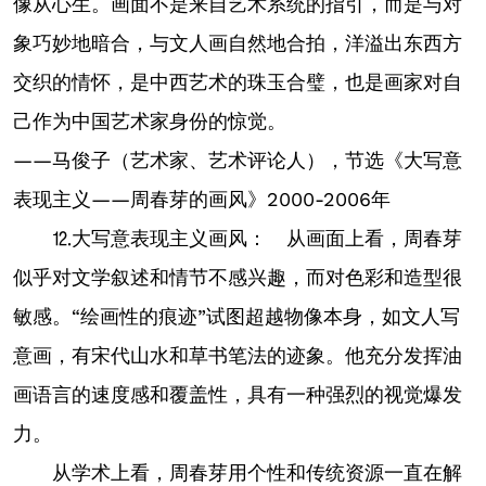
像从心生。画面不是来自艺术系统的指引，而是与对
象巧妙地暗合，与文人画自然地合拍，洋溢出东西方
交织的情怀，是中西艺术的珠玉合璧，也是画家对自
己作为中国艺术家身份的惊觉。
——马俊子（艺术家、艺术评论人），节选《大写意
表现主义——周春芽的画风》2000-2006年
⒓大写意表现主义画风： 从画面上看，周春芽
似乎对文学叙述和情节不感兴趣，而对色彩和造型很
敏感。“绘画性的痕迹”试图超越物像本身，如文人写
意画，有宋代山水和草书笔法的迹象。他充分发挥油
画语言的速度感和覆盖性，具有一种强烈的视觉爆发
力。
从学术上看，周春芽用个性和传统资源一直在解