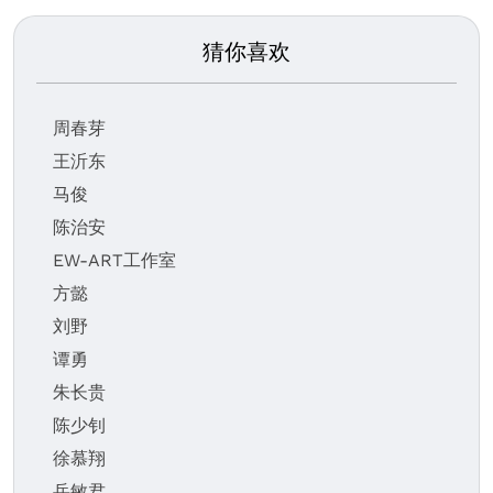
猜你喜欢
周春芽
王沂东
马俊
陈治安
EW-ART工作室
方懿
刘野
谭勇
朱长贵
陈少钊
徐慕翔
岳敏君