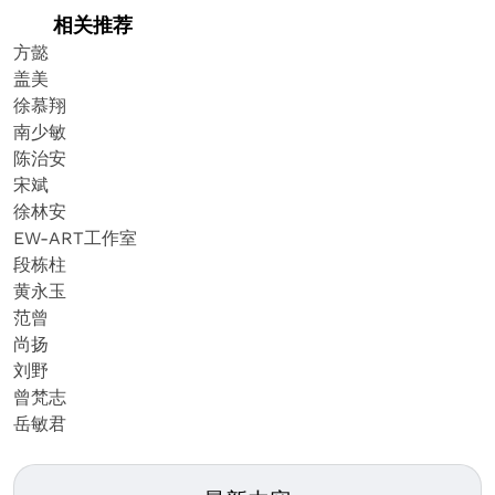
相关推荐
方懿
盖美
徐慕翔
南少敏
陈治安
宋斌
徐林安
EW-ART工作室
段栋柱
黄永玉
范曾
尚扬
刘野
曾梵志
岳敏君