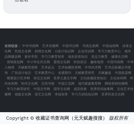
友情链接：
中华书画网
艺术传播网
中国书法网
书画交易网
中国油画网
珍珠文
化网
民俗文化网
刺绣文化网
VI设计知识网
企业培训网
学习力教育中心
城市
品牌建设网
家长学院
学习力教育智库
域名投资知识
意志力教育
健康生活网
营销策划网
中小学生作文网
爱情文化网
科技前沿
趣味地理
中国书画网
中华
人物谱
天赋教育观察
艺术起点
艺术收藏投资网
中华武术网
艺术品收藏证书查
询
广告设计知识
艺术教育中心
名模期刊
天赋教育研究
天赋邂逅
中国瓷器网
雕塑设计艺术网
珠宝文化网
世界儿童文学网
文玩收藏投资知识
文化休闲网
时
尚休闲网
时尚文化网
贝壳书画
中国兰花网
现代家庭教育网
网络营销传播网
学习力教育研究
中国文学网
国学文化网
成语辞典
世界民间故事网
文化艺术传
播网
戏曲文化网
茶艺文化网
幸福智库
学习力训练知识网
世界民俗文化网
Copyright ©
收藏证书查询网（元天赋趣搜搜）
版权所有