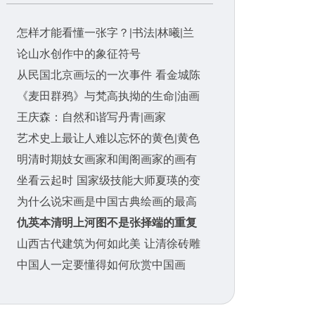
怎样才能看懂一张字？|书法|林曦|兰
论山水创作中的象征符号
从民国北京画坛的一次事件 看金城陈
《麦田群鸦》与梵高执拗的生命|油画
王庆森：自然和谐写丹青|画家
艺术史上最让人难以忘怀的黄色|黄色
明清时期妓女画家和闺阁画家的画有
坐看云起时 国家级技能大师夏瑛的变
为什么说宋画是中国古典绘画的最高
仇英本清明上河图不是张择端的重复
山西古代建筑为何如此美 让清徐砖雕
中国人一定要懂得如何欣赏中国画