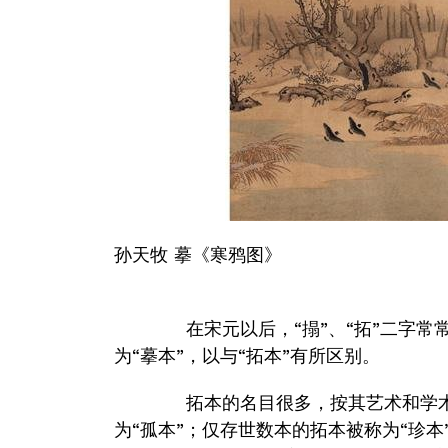
孙天牧 摹《寒鸦图》
在宋元以后，“搨”、“拓”二字常常
为“摹本”，以与“拓本”有所区别。
拓本的名目很多，按其艺术和学术
为“孤本”；仅存世数本的拓本被称为“珍本