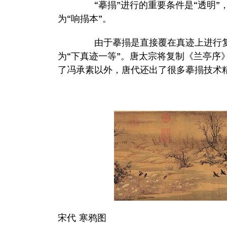
“摹搨”进行的重要条件是“透明”
为“响搨本”。
由于摹搨是直接覆在真迹上进行复
为“下真迹一等”。唐太宗将复制《兰亭序
了冯承素以外，唐代还出了很多摹搨技术
宋代 寒鸦图