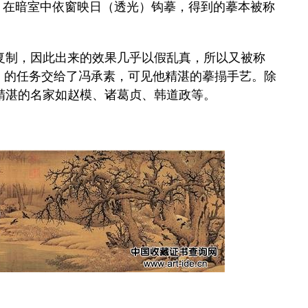
，在暗室中依窗映日（透光）钩摹，得到的摹本被称
制，因此出来的效果几乎以假乱真，所以又被称
》的任务交给了冯承素，可见他精湛的摹搨手艺。除
精湛的名家如赵模、诸葛贞、韩道政等。