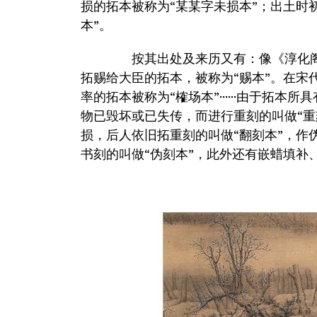
损的拓本被称为“某某字未损本”；出土时
本”。
按其出处及来历又有：像《淳化阁
拓赐给大臣的拓本，被称为“赐本”。在宋
率的拓本被称为“榷场本”······由于拓
物已毁坏或已失传，而进行重刻的叫做“重
损，后人依旧拓重刻的叫做“翻刻本”，作
书刻的叫做“伪刻本”，此外还有嵌蜡填补