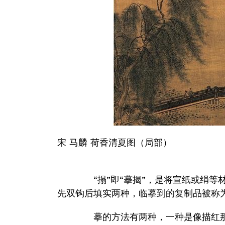
宋 马麟 荷香清夏图（局部）
“搨”即“摹揭”，是将宣纸或绢等材
先双钩后填实两种，临摹到的复制品被称为
摹的方法有两种，一种是像描红那