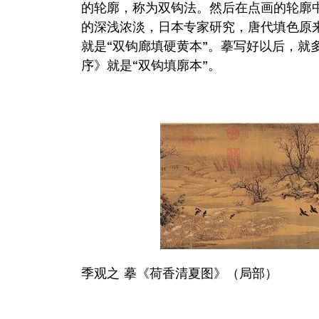
的轮廓，称为双钩法。然后在点画的轮廓中
的深浅浓淡，日本专家研究，唐代填色原
就是“双钩廊填硬黄本”。摹写好以后，就
序》就是“双钩填廓本”。
季观之 摹《荷香清夏图》（局部）