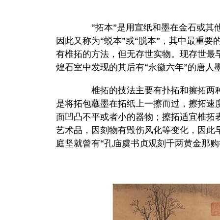
“拓本”是用宣纸和墨在金石或其他
因此又称为“蜕本”或“脱本”，其中最重要
有椎拓的方法，但无存世实物。现存世最
煌石室中发现的其后有“永徽六年”的唐人
椎拓的技法主要有扑拓和擦拓两种
是将拓包蘸墨在拓纸上一擦而过，擦拓速
面凹凸不平或者小的器物；擦拓适宜椎拓
艺术品，因刻物有毁伤风化等变化，因此
庭坚就曾有“孔庙虞书贞观刻千两黄金那购