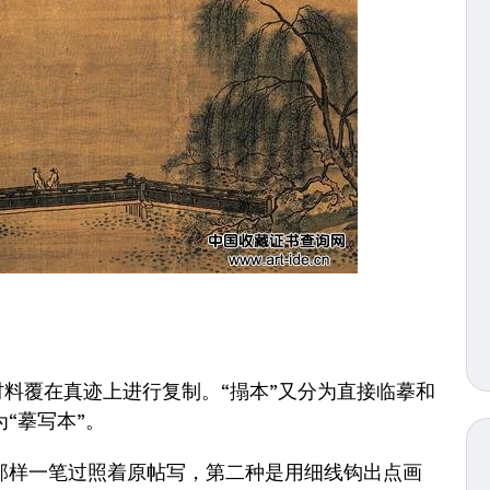
料覆在真迹上进行复制。“搨本”又分为直接临摹和
“摹写本”。
样一笔过照着原帖写，第二种是用细线钩出点画