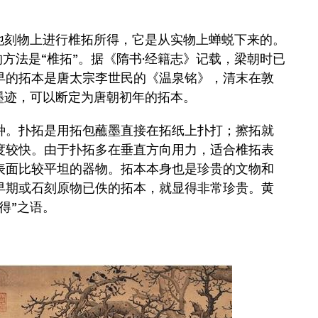
刻物上进行椎拓所得，它是从实物上蝉蜕下来的。
的方法是“椎拓”。据《隋书·经籍志》记载，梁朝时已
早的拓本是唐太宗李世民的《温泉铭》，清末在敦
墨迹，可以断定为唐朝初年的拓本。
。扑拓是用拓包蘸墨直接在拓纸上扑打；擦拓就
度较快。由于扑拓多在垂直方向用力，适合椎拓表
表面比较平坦的器物。拓本本身也是珍贵的文物和
早期或石刻原物已佚的拓本，就显得非常珍贵。黄
得”之语。