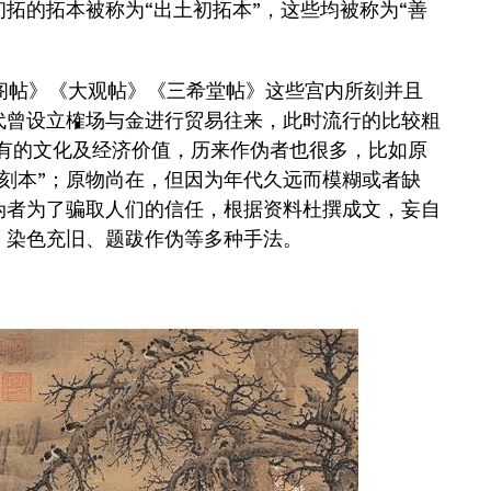
初拓的拓本被称为“出土初拓本”，这些均被称为“善
帖》《大观帖》《三希堂帖》这些宫内所刻并且
代曾设立榷场与金进行贸易往来，此时流行的比较粗
本所具有的文化及经济价值，历来作伪者也很多，比如原
刻本”；原物尚在，但因为年代久远而模糊或者缺
伪者为了骗取人们的信任，根据资料杜撰成文，妄自
、染色充旧、题跋作伪等多种手法。